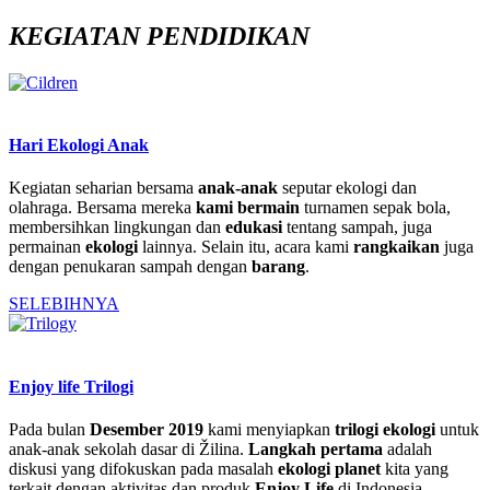
KEGIATAN PENDIDIKAN
Hari Ekologi Anak
Kegiatan seharian bersama
anak-anak
seputar ekologi dan
olahraga. Bersama mereka
kami bermain
turnamen sepak bola,
membersihkan lingkungan dan
edukasi
tentang sampah, juga
permainan
ekologi
lainnya. Selain itu, acara kami
rangkaikan
juga
dengan penukaran sampah dengan
barang
.
SELEBIHNYA
Enjoy life Trilogi
Pada bulan
Desember 2019
kami menyiapkan
trilogi ekologi
untuk
anak-anak sekolah dasar di Žilina.
Langkah pertama
adalah
diskusi yang difokuskan pada masalah
ekologi planet
kita yang
terkait dengan aktivitas dan produk
Enjoy Life
di Indonesia.