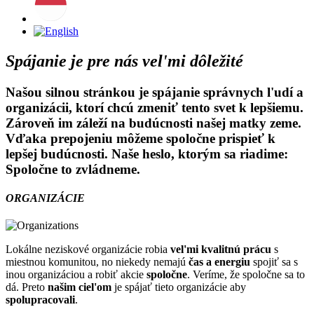
Spájanie je pre nás vel'mi dôležité
Našou
silnou stránkou
je spájanie správnych l'udí a
organizácii, ktorí chcú zmeniť
tento svet
k lepšiemu.
Zároveň im
záleží
na budúcnosti
našej matky zeme
.
Vďaka prepojeniu môžeme
spoločne
prispieť k
lepšej
budúcnosti
. Naše heslo, ktorým sa riadime:
Spoločne to zvládneme
.
ORGANIZÁCIE
Lokálne neziskové organizácie robia
vel'mi kvalitnú prácu
s
miestnou komunitou, no niekedy nemajú
čas a energiu
spojiť sa s
inou organizáciou a robiť akcie
spoločne
. Veríme, že spoločne sa to
dá. Preto
našim ciel'om
je spájať tieto organizácie aby
spolupracovali
.