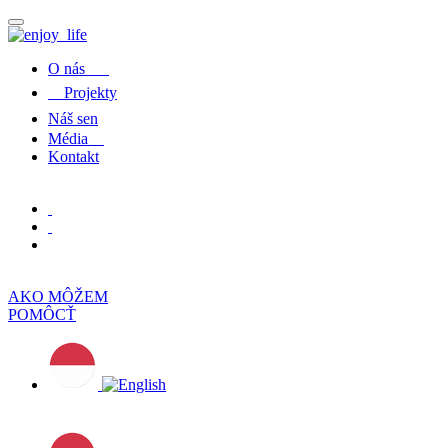
O nás
Projekty
Náš sen
Média
Kontakt
AKO MÔŽEM
POMÔCŤ