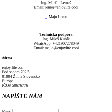
Ing. Marián Lemeš
Email: lemo@enjoylife.cool
Majo Lemo
Technická podpora
Ing. Miloš Kubík
WhatsApp: +421907278049
Email: majlo@enjoylife.cool
Adresa
enjoy life o.z.
Pod sadom 702/5
01004 Žilina Slovensko
Európa
IČO# 50676776
NAPÍŠTE NÁM
Meno