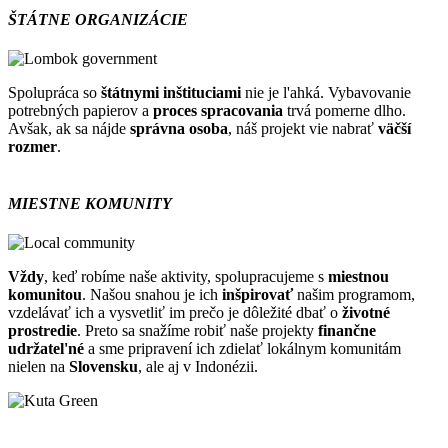
ŠTÁTNE ORGANIZÁCIE
Spolupráca so
štátnymi inštituciami
nie je l'ahká. Vybavovanie
potrebných papierov a
proces spracovania
trvá pomerne dlho.
Avšak, ak sa nájde
správna osoba
, náš projekt vie nabrať
väčší
rozmer
.
MIESTNE KOMUNITY
Vždy
, keď robíme naše aktivity, spolupracujeme s
miestnou
komunitou
. Našou snahou je ich
inšpirovať
našim programom,
vzdelávať ich a vysvetliť im prečo je dôležité dbať o
životné
prostredie
. Preto sa snažíme robiť naše projekty
finančne
udržatel'né
a sme pripravení ich zdielať lokálnym komunitám
nielen na
Slovensku
, ale aj v Indonézii.